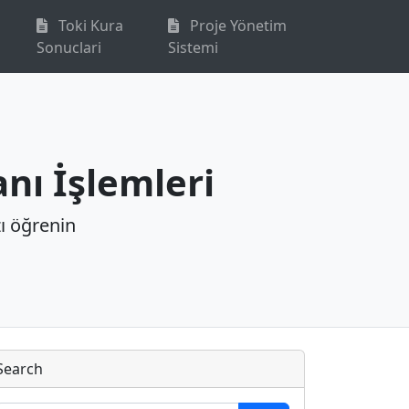
Toki Kura
Proje Yönetim
Sonuclari
Sistemi
nı İşlemleri
zı öğrenin
Search