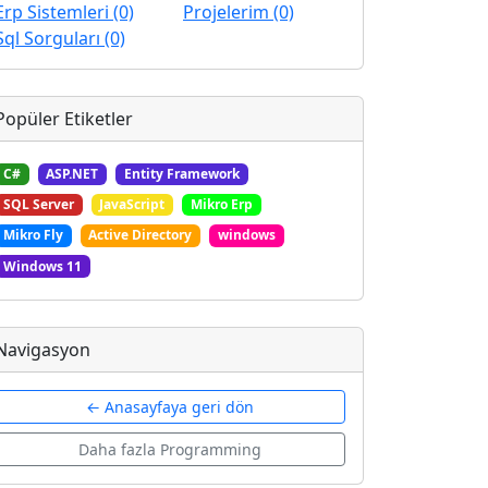
Erp Sistemleri (0)
Projelerim (0)
Sql Sorguları (0)
Popüler Etiketler
C#
ASP.NET
Entity Framework
SQL Server
JavaScript
Mikro Erp
Mikro Fly
Active Directory
windows
Windows 11
Navigasyon
← Anasayfaya geri dön
Daha fazla Programming