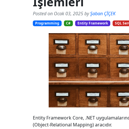
İşlemleri
Posted on Ocak 03, 2025 by
Şaban ÇİÇEK
Programming
C#
Entity Framework
SQL Ser
Entity Framework Core, .NET uygulamalarında
(Object-Relational Mapping) aracıdır.