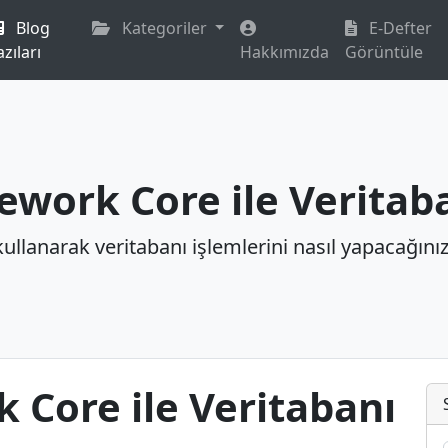
Blog
Kategoriler
E-Defter
azıları
Hakkımızda
Görüntüle
ework Core ile Veritaba
ullanarak veritabanı işlemlerini nasıl yapacağını
 Core ile Veritabanı