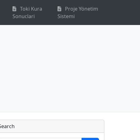
Toki Kura
Proje Yönetim
Sonuclari
Sistemi
Search