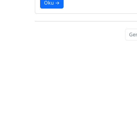
Oku →
Ger