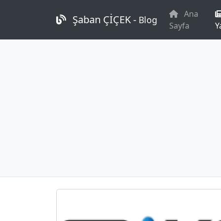
Ana
Şaban ÇİÇEK -
Blog
Sayfa
Y