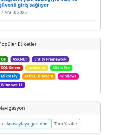
güvenli giriş sağlıyor
17 Aralık 2025
Popüler Etiketler
C#
ASP.NET
Entity Framework
SQL Server
JavaScript
Mikro Erp
Mikro Fly
Active Directory
windows
Windows 11
Navigasyon
← Anasayfaya geri dön
Tüm Yazılar