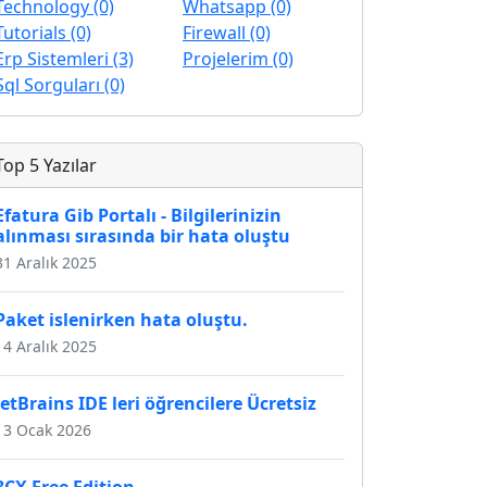
Technology (0)
Whatsapp (0)
Tutorials (0)
Firewall (0)
Erp Sistemleri (3)
Projelerim (0)
Sql Sorguları (0)
Top 5 Yazılar
Efatura Gib Portalı - Bilgilerinizin
alınması sırasında bir hata oluştu
31 Aralık 2025
Paket islenirken hata oluştu.
14 Aralık 2025
JetBrains IDE leri öğrencilere Ücretsiz
13 Ocak 2026